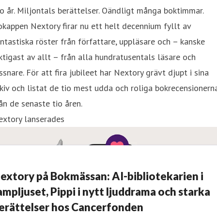
o år. Miljontals berättelser. Oändligt många boktimmar.
kappen Nextory firar nu ett helt decennium fyllt av
ntastiska röster från författare, uppläsare och – kanske
ktigast av allt – från alla hundratusentals läsare och
ssnare. För att fira jubileet har Nextory grävt djupt i sina
kiv och listat de tio mest udda och roliga bokrecensionern
ån de senaste tio åren.
extory lanserades
extory på Bokmässan: AI-bibliotekarien i
ampljuset, Pippi i nytt ljuddrama och starka
erättelser hos Cancerfonden