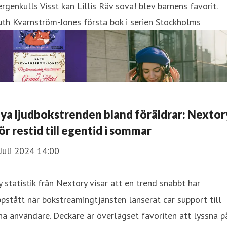
rgenkulls Visst kan Lillis Räv sova! blev barnens favorit.
th Kvarnström-Jones första bok i serien Stockholms
ya ljudbokstrenden bland föräldrar: Nextor
ör restid till egentid i sommar
Juli 2024 14:00
 statistik från Nextory visar att en trend snabbt har
pstått när bokstreamingtjänsten lanserat car support till
na användare. Deckare är överlägset favoriten att lyssna på