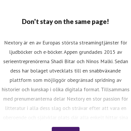
Don't stay on the same page!
Nextory är en av Europas största streamingtjänster för
ljudböcker och e-böcker. Appen grundades 2015 av
serieentreprenörerna Shadi Bitar och Ninos Malki. Sedan
dess har bolaget utvecklats till en snabbväxande
plattform som möjliggör obegränsad spridning av
historier och kunskap i olika digitala format. Tillsammans
med prenumeranterna delar Nextory en stor passion för
litteratur i alla dess slag och strävar efter att vara en
oberoende och självklar plats där alla enkelt hittar sina
nästa historier. Något som går hand i hand med visionen