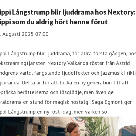
ippi Långstrump blir ljuddrama hos Nextory:
ippi som du aldrig hört henne förut
1 Augusti 2025 07:00
ppi Långstrump blir ljuddrama, för allra första gången, ho
kstreamingtjänsten Nextory. Välkända röster från Astrid
ndgrens värld, fängslande ljudeffekter och jazzmusik i rikt
ppi-anda. Detta är för att locka en ny generation till att
ptäcka berättelserna och läsglädje, men även ge
räldrarna en stund för magisk nostalgi. Saga Egmont ger
ppi Långstrump en ny röst idag, men varken so