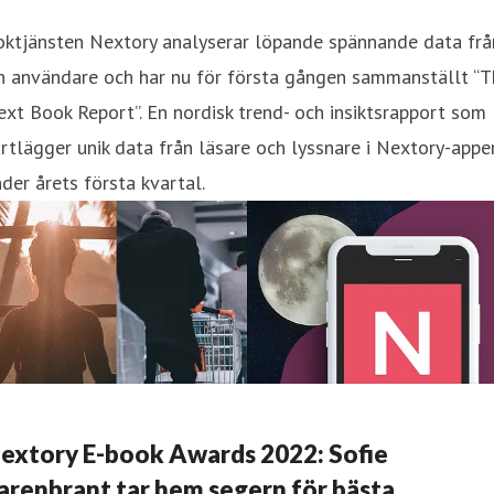
oktjänsten Nextory analyserar löpande spännande data frå
n användare och har nu för första gången sammanställt “T
xt Book Report”. En nordisk trend- och insiktsrapport som
rtlägger unik data från läsare och lyssnare i Nextory-appe
der årets första kvartal.
extory E-book Awards 2022: Sofie
arenbrant tar hem segern för bästa