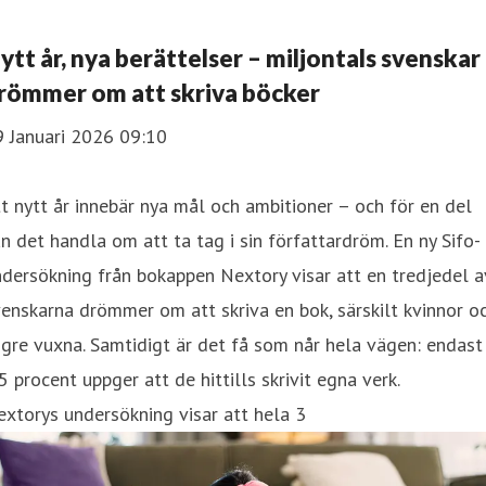
ytt år, nya berättelser – miljontals svenskar
römmer om att skriva böcker
9 Januari 2026 09:10
t nytt år innebär nya mål och ambitioner – och för en del
n det handla om att ta tag i sin författardröm. En ny Sifo-
dersökning från bokappen Nextory visar att en tredjedel a
enskarna drömmer om att skriva en bok, särskilt kvinnor o
gre vuxna. Samtidigt är det få som når hela vägen: endast
5 procent uppger att de hittills skrivit egna verk.
xtorys undersökning visar att hela 3