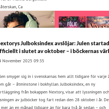
återskan, Ca
extorys Julboksindex avslöjar: Julen starta
fficiellt i slutet av oktober – i böckernas vär
4 November 2025 09:35
len smyger sig in i svenskarnas hem allt tidigare för varje 
m går – åtminstone i bokhyllan. Julboksindex, en ny
rtläggning från bokappen Nextory, visar att lyssningen oc
sningen av julböcker tog fart redan den 28 oktober i år. De
 mer än en månad tidigare än för bara två år sedan – och