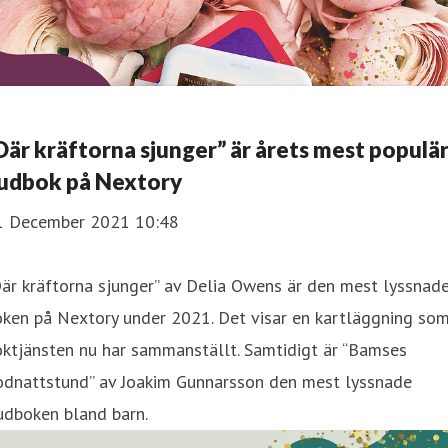
Där kräftorna sjunger” är årets mest populä
judbok på Nextory
1 December 2021 10:48
är kräftorna sjunger” av Delia Owens är den mest lyssnad
oken på Nextory under 2021. Det visar en kartläggning so
ktjänsten nu har sammanställt. Samtidigt är “Bamses
odnattstund” av Joakim Gunnarsson den mest lyssnade
udboken bland barn.