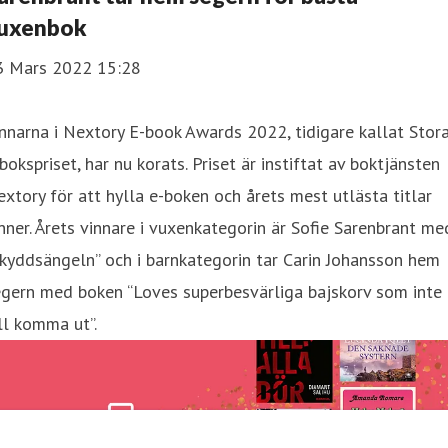
uxenbok
3 Mars 2022 15:28
nnarna i Nextory E-book Awards 2022, tidigare kallat Stor
bokspriset, har nu korats. Priset är instiftat av boktjänsten
xtory för att hylla e-boken och årets mest utlästa titlar
nner. Årets vinnare i vuxenkategorin är Sofie Sarenbrant me
kyddsängeln” och i barnkategorin tar Carin Johansson hem
egern med boken “Loves superbesvärliga bajskorv som inte
ll komma ut”.