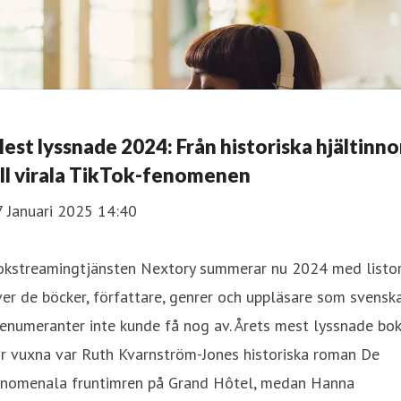
est lyssnade 2024: Från historiska hjältinno
ill virala TikTok-fenomenen
7 Januari 2025 14:40
okstreamingtjänsten Nextory summerar nu 2024 med listo
er de böcker, författare, genrer och uppläsare som svensk
enumeranter inte kunde få nog av. Årets mest lyssnade bok
r vuxna var Ruth Kvarnström-Jones historiska roman De
enomenala fruntimren på Grand Hôtel, medan Hanna