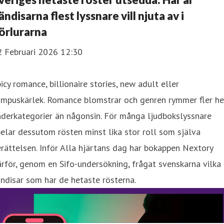
ändisarna flest lyssnare vill njuta av i
örlurarna
2 Februari 2026 12:30
icy romance, billionaire stories, new adult eller
ampuskärlek. Romance blomstrar och genren rymmer fler he
derkategorier än någonsin. För många ljudbokslyssnare
elar dessutom rösten minst lika stor roll som själva
rättelsen. Inför Alla hjärtans dag har bokappen Nextory
rför, genom en Sifo-undersökning, frågat svenskarna vilka
ndisar som har de hetaste rösterna.