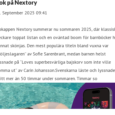
ok på Nextory
1 September 2025 09:41
okappen Nextory summerar nu sommaren 2025, där klassis
ckare toppat listan och en oväntad boom för barnböcker h
nnat skönjas. Den mest populära titeln bland vuxna var
öljeslagaren” av Sofie Sarenbrant, medan barnen helst
ssnade på “Loves superbesvärliga bajskorv som inte ville
mma ut” av Carin Johansson.Svenskarna läste och lyssnade
nitt mer än 50 timmar under sommaren. Timmar so