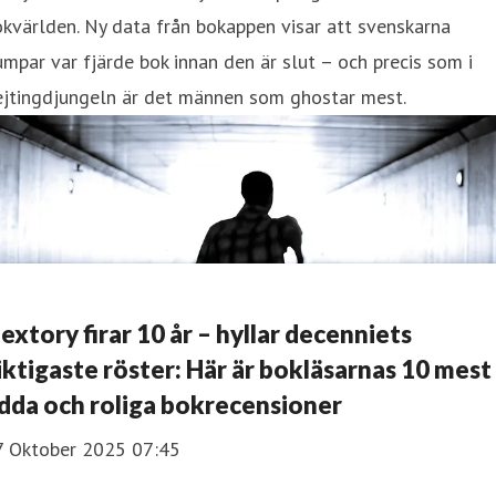
kvärlden. Ny data från bokappen visar att svenskarna
mpar var fjärde bok innan den är slut – och precis som i
ejtingdjungeln är det männen som ghostar mest.
extory firar 10 år – hyllar decenniets
iktigaste röster: Här är bokläsarnas 10 mest
dda och roliga bokrecensioner
7 Oktober 2025 07:45