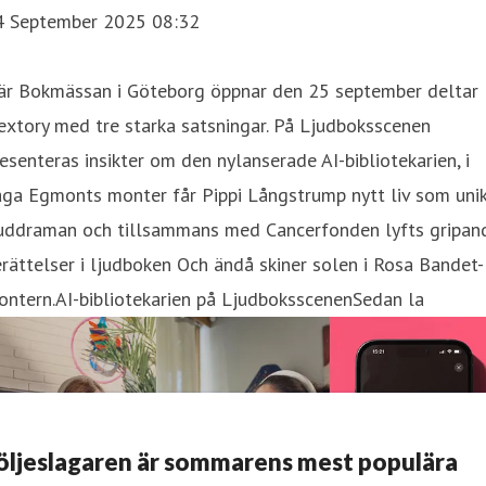
4 September 2025 08:32
är Bokmässan i Göteborg öppnar den 25 september deltar
xtory med tre starka satsningar. På Ljudboksscenen
esenteras insikter om den nylanserade AI-bibliotekarien, i
aga Egmonts monter får Pippi Långstrump nytt liv som uni
juddraman och tillsammans med Cancerfonden lyfts gripan
rättelser i ljudboken Och ändå skiner solen i Rosa Bandet-
ntern.AI-bibliotekarien på LjudboksscenenSedan la
öljeslagaren är sommarens mest populära