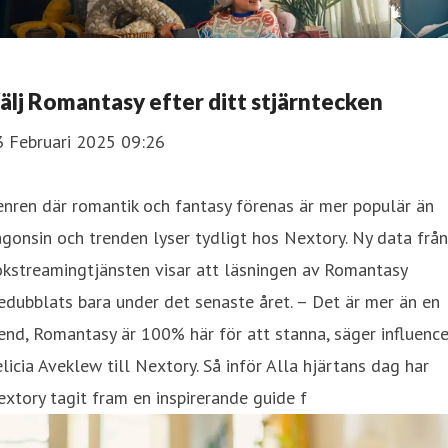
älj Romantasy efter ditt stjärntecken
3 Februari 2025 09:26
nren där romantik och fantasy förenas är mer populär än
gonsin och trenden lyser tydligt hos Nextory. Ny data från
kstreamingtjänsten visar att läsningen av Romantasy
edubblats bara under det senaste året. – Det är mer än en
end, Romantasy är 100% här för att stanna, säger influenc
licia Aveklew till Nextory. Så inför Alla hjärtans dag har
xtory tagit fram en inspirerande guide f