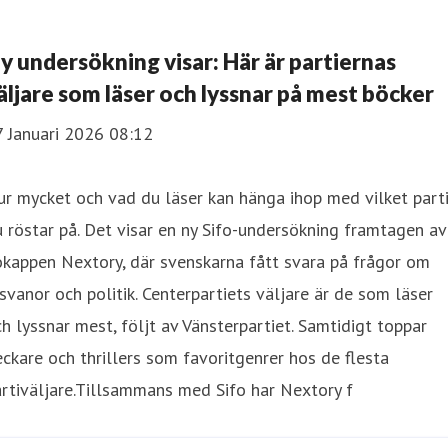
y undersökning visar: Här är partiernas
äljare som läser och lyssnar på mest böcker
7 Januari 2026 08:12
r mycket och vad du läser kan hänga ihop med vilket part
 röstar på. Det visar en ny Sifo-undersökning framtagen av
kappen Nextory, där svenskarna fått svara på frågor om
svanor och politik. Centerpartiets väljare är de som läser
h lyssnar mest, följt av Vänsterpartiet. Samtidigt toppar
ckare och thrillers som favoritgenrer hos de flesta
rtiväljare.Tillsammans med Sifo har Nextory f