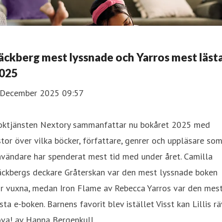
äckberg mest lyssnade och Yarros mest läst
025
 December 2025 09:57
oktjänsten Nextory sammanfattar nu bokåret 2025 med
stor över vilka böcker, författare, genrer och uppläsare so
vändare har spenderat mest tid med under året. Camilla
äckbergs deckare Gråterskan var den mest lyssnade boken
ör vuxna, medan Iron Flame av Rebecca Yarros var den mes
sta e-boken. Barnens favorit blev istället Visst kan Lillis rä
va! av Hanna Bergenkull.