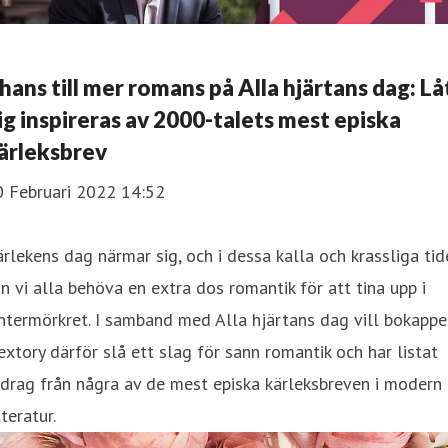
hans till mer romans på Alla hjärtans dag: Lå
ig inspireras av 2000-talets mest episka
ärleksbrev
0 Februari 2022 14:52
rlekens dag närmar sig, och i dessa kalla och krassliga tid
n vi alla behöva en extra dos romantik för att tina upp i
ntermörkret. I samband med Alla hjärtans dag vill bokapp
xtory därför slå ett slag för sann romantik och har listat
drag från några av de mest episka kärleksbreven i modern
tteratur.