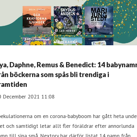
ya, Daphne, Remus & Benedict: 14 babynam
rån böckerna som spås bli trendiga i
ramtiden
0 December 2021 11:08
pekulationerna om en corona-babyboom har gått heta unde
et och samtidigt letar allt fler föräldrar efter annorlunda
mn till sina små. Nextory har därför listat 14 namn från