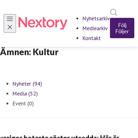
Sök i ny
Nyhetsarkiv
Följ
Mediearkiv
Följer
Kontakt
Ämnen: Kultur
Nyheter (94)
Media (52)
Event (0)
veriges hetaste röster utsedda: Här är