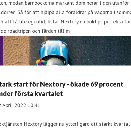
ilen, medan barnböckerna markant dominerar tiden utanför
ldörren. Så för att hjälpa alla föräldrar på vägarna i somma
h att få lite egentid, listar Nextory nu boktips perfekta för
de roadtripen och färden till m
tark start för Nextory - ökade 69 procent
nder första kvartalet
2 April 2022 10:41
ktjänsten Nextory lägger nu ytterligare ett starkt kvartal