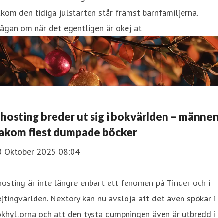
kom den tidiga julstarten står främst barnfamiljerna.
ågan om när det egentligen är okej at
hosting breder ut sig i bokvärlden – männe
akom flest dumpade böcker
0 Oktober 2025 08:04
osting är inte längre enbart ett fenomen på Tinder och i
jtingvärlden. Nextory kan nu avslöja att det även spökar i
khyllorna och att den tysta dumpningen även är utbredd i