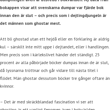
bokappen visar att svenskarna dumpar var fjärde bok
innan den är slut – och precis som i dejtingdjungeln är
det männen som ghostar mest.
Att bli ghostad utan ett hejdå eller en förklaring är aldrig
kul – särskilt inte mitt uppe i dejtandet, eller i handlingen.
Men precis som i kärlekslivet händer det ständigt. 25
procent av alla påbörjade böcker dumpas innan de är slut,
då lyssnarna tröttnar och går vidare till nästa titel i
flödet. Män ghostar dessutom böcker tre gånger oftare än
kvinnor.
– Det är med skräckblandad fascination vi ser att
ghosting är ett vanligt fenomen även i bokvärlden.