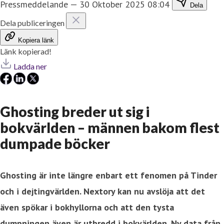
Pressmeddelande
—
30 Oktober 2025 08:04
Dela
Dela publiceringen
Kopiera länk
Länk kopierad!
Ladda ner
Ghosting breder ut sig i
bokvärlden – männen bakom flest
dumpade böcker
Ghosting är inte längre enbart ett fenomen på Tinder
och i dejtingvärlden. Nextory kan nu avslöja att det
även spökar i bokhyllorna och att den tysta
dumpningen även är utbredd i bokvärlden. Ny data från