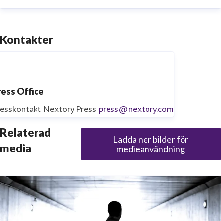
Kontakter
ress Office
resskontakt
Nextory Press
press@nextory.com
Relaterad
Ladda ner bilder för
media
medieanvändning