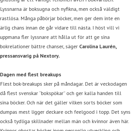
Lyssnarna är boksugna och nyfikna, men också väldigt
rastlösa. Många påbörjar böcker, men ger dem inte en
ärlig chans innan de går vidare till nästa. I höst vill vi
uppmana fler lyssnare att hålla ut för att ge sina
bokrelationer bättre chanser, säger
Carolina Laurén,
pressansvarig på Nextory.
Dagen med flest breakups
Flest bok-breakups sker på måndagar. Det är veckodagen
då flest svenskar “bokspökar” och ger kalla handen till
sina böcker. Och när det gäller vilken sorts böcker som
dumpas mest ligger deckare och feelgood i topp. Det syns
också tydliga skillnader mellan män och kvinnor även här.
Kvinnor ghostar böcker inom personlig utveckling och