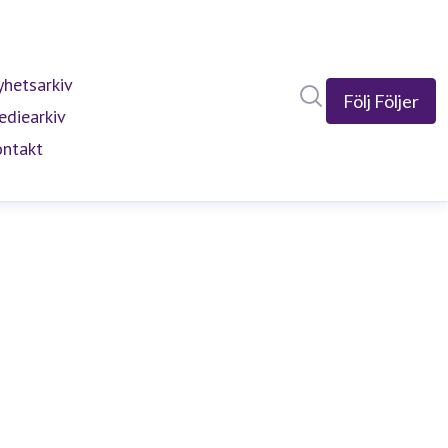
hetsarkiv
Sök i nyhetsrumm
Följ
Följer
diearkiv
ntakt