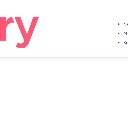
Ny
Me
Ko