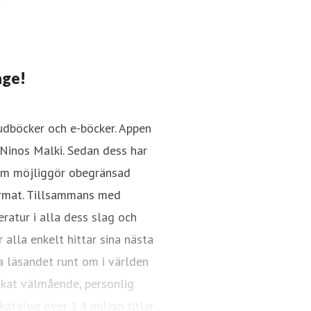
age!
judböcker och e-böcker. Appen
Ninos Malki. Sedan dess har
som möjliggör obegränsad
format. Tillsammans med
ratur i alla dess slag och
 alla enkelt hittar sina nästa
a läsandet runt om i världen
 ökat välmående, personlig
katalog över 1.4 miljon titlar