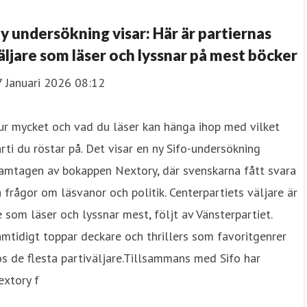
y undersökning visar: Här är partiernas
äljare som läser och lyssnar på mest böcker
7 Januari 2026 08:12
r mycket och vad du läser kan hänga ihop med vilket
rti du röstar på. Det visar en ny Sifo-undersökning
amtagen av bokappen Nextory, där svenskarna fått svara
 frågor om läsvanor och politik. Centerpartiets väljare är
 som läser och lyssnar mest, följt av Vänsterpartiet.
mtidigt toppar deckare och thrillers som favoritgenrer
s de flesta partiväljare.Tillsammans med Sifo har
extory f