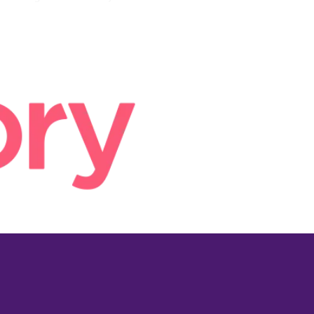
 Europa, med huvudkontor i
y.se.