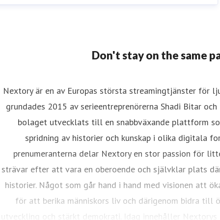
Don't stay on the same p
Nextory är en av Europas största streamingtjänster för l
grundades 2015 av serieentreprenörerna Shadi Bitar och 
bolaget utvecklats till en snabbväxande plattform 
spridning av historier och kunskap i olika digitala 
prenumeranterna delar Nextory en stor passion för litte
strävar efter att vara en oberoende och självklar plats där
historier. Något som går hand i hand med visionen att ök
för att berika människors liv och därigenom bidra till
utveckling och stärkt demokrati. Idag innehåller Nextorys 